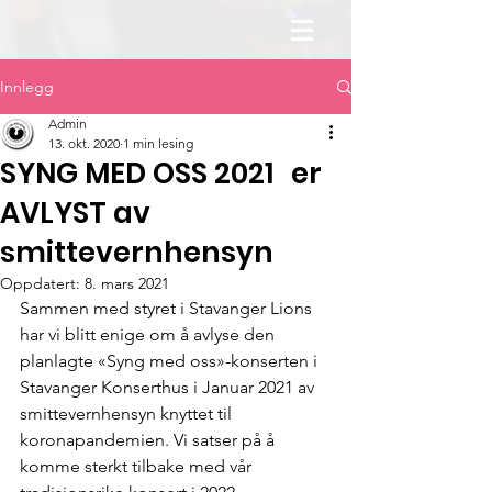
Innlegg
Admin
13. okt. 2020
1 min lesing
SYNG MED OSS 2021 er
AVLYST av
smittevernhensyn
Oppdatert:
8. mars 2021
Sammen med styret i Stavanger Lions 
har vi blitt enige om å avlyse den 
planlagte «Syng med oss»-konserten i 
Stavanger Konserthus i Januar 2021 av 
smittevernhensyn knyttet til 
koronapandemien. Vi satser på å 
komme sterkt tilbake med vår 