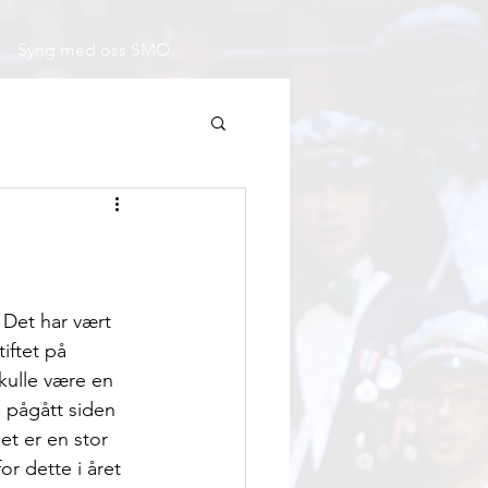
Syng med oss SMO
 Det har vært 
iftet på 
kulle være en 
e pågått siden 
et er en stor 
or dette i året 