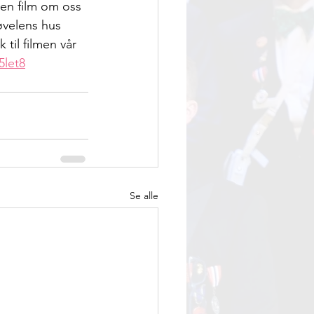
 en film om oss 
røvelens hus 
 til filmen vår 
5let8
Se alle