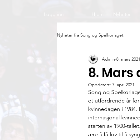
Logg inn
Hjem
Nyheter
Nyheter fra Song og Spelkorlaget
Admin
8. mars 202
8. Mars 
Oppdatert:
7. apr. 2021
Song og Spelkorlaget
et utfordrende år for
kvinnedagen i 1984. 
internasjonal kvinned
starten av 1900-talle
ære å få lov til å syn