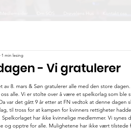
Medlemsider
Om SOS
Drøvelens Hus
Kontakt oss
1
1 min lesing
dagen - Vi gratulerer
 av 8. mars & Søn gratulerer alle med den store dagen.
 oss alle. Vi er stolte over å være et spelkorlag som ble st
Da var det gått 9 år etter at FN vedtok at denne dagen s
ag, til tross for at kampen for kvinners rettigheter hadd
t. Spelkorlaget har ikke kvinnelige medlemmer. Vi synes d
ge og opptre for alle. Mulighetene har ikke vært tilstede f