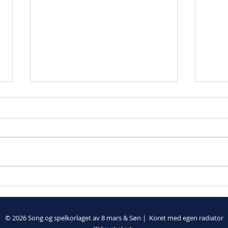
On 
Syng med oss 2026
© 2026 Song og spelkorlaget av 8 mars & Søn | Koret med egen radiator