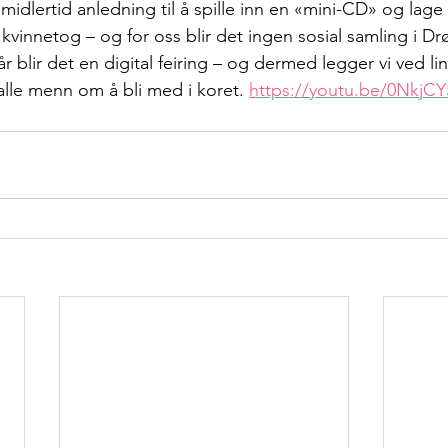
 imidlertid anledning til å spille inn en «mini-CD» og lage
ke kvinnetog – og for oss blir det ingen sosial samling i D
 blir det en digital feiring – og dermed legger vi ved link
alle menn om å bli med i koret. 
https://youtu.be/0NkjCY