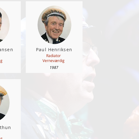
Hansen
Paul Henriksen
Radiator
ig
Verneværdig
1987
dthun
ig