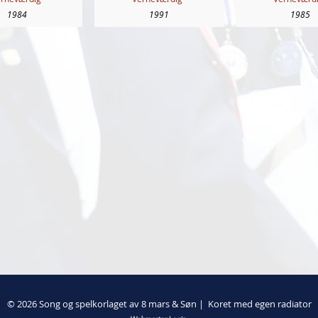
1984
1991
1985
© 2026 Song og spelkorlaget av 8 mars & Søn | Koret med egen radiator