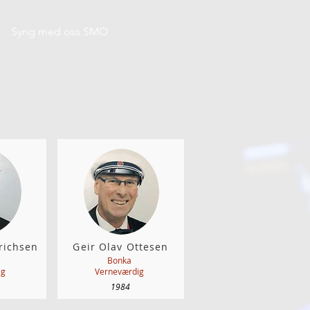
Syng med oss SMO
richsen
Geir Olav Ottesen
Bonka
ig
Verneværdig
1984