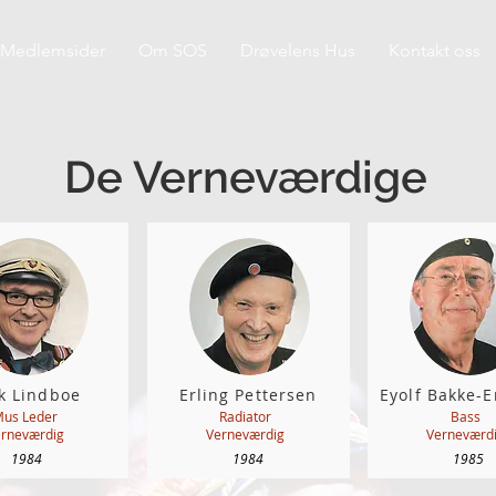
Medlemsider
Om SOS
Drøvelens Hus
Kontakt oss
De Verneværdige
ik Lindboe
Erling Pettersen
Eyolf Bakke-E
us Leder
Radiator
Bass
rneværdig
Verneværdig
Verneværd
1984
1984
1985