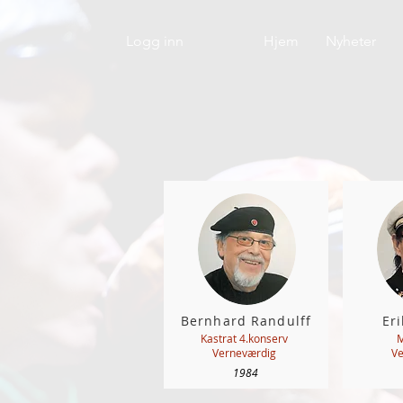
Logg inn
Hjem
Nyheter
Bernhard Randulff
Er
Kastrat 4.konserv
M
Verneværdig
Ve
1984