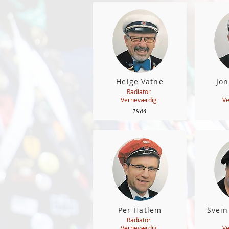
Helge Vatne
Jon
Radiator
Verneværdig
Ve
1984
Per Hatlem
Svei
Radiator
Verneværdig
Ve