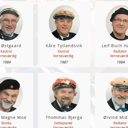
 Østgaard
Kåre Tytlandsvik
Leif Buch 
Kastrat
Kastrat
Radiator
rneværdig
Verneværdig
Verneværd
1984
1987
1984
n Magne Moe
Thommas Bjerga
Øivind Mi
Bonka
Settepianør
Radiator
rneværdig
Verneværdig
Verneværd