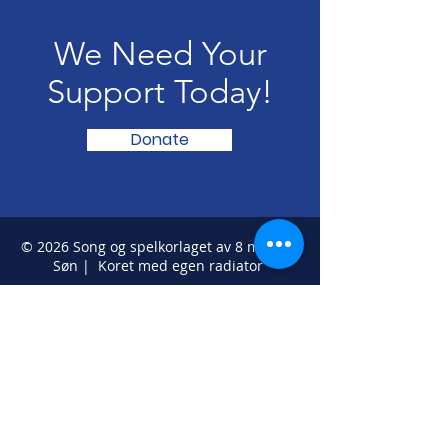
We Need Your
Support Today!
Donate
© 2026 Song og spelkorlaget av 8 mars &
Søn | Koret med egen radiator
Webmaster Login