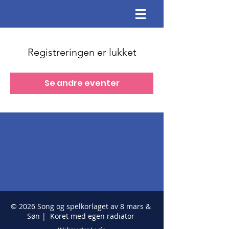
Registreringen er lukket
Se andre eventer
© 2026 Song og spelkorlaget av 8 mars &
Søn | Koret med egen radiator