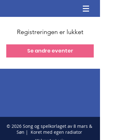
Registreringen er lukket
Se andre eventer
© 2026 Song og spelkorlaget av 8 mars &
Søn | Koret med egen radiator