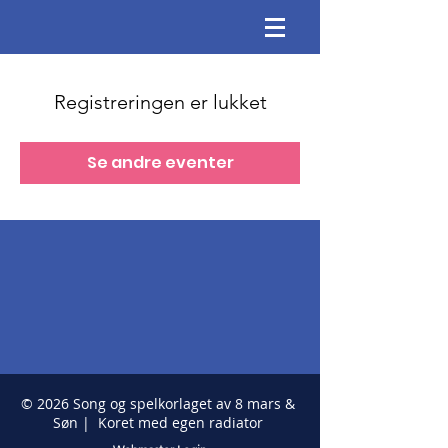
Registreringen er lukket
Se andre eventer
© 2026 Song og spelkorlaget av 8 mars &
Søn | Koret med egen radiator