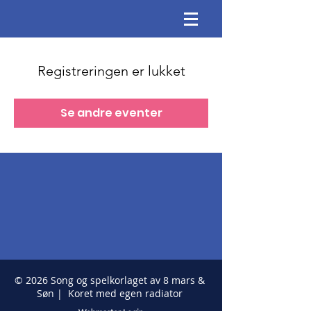
Registreringen er lukket
Se andre eventer
© 2026 Song og spelkorlaget av 8 mars &
Søn | Koret med egen radiator