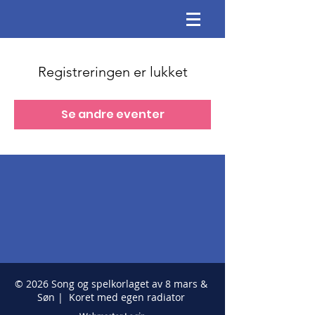
Registreringen er lukket
Se andre eventer
© 2026 Song og spelkorlaget av 8 mars &
Søn | Koret med egen radiator