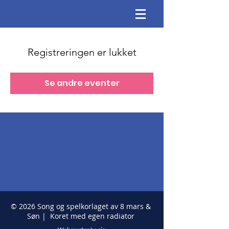
Registreringen er lukket
Se andre eventer
© 2026 Song og spelkorlaget av 8 mars &
Søn | Koret med egen radiator