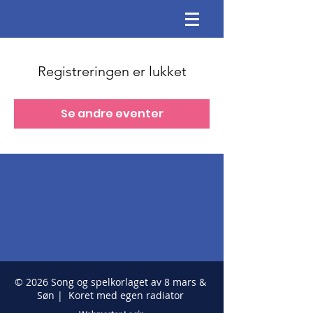
Registreringen er lukket
Se andre eventer
© 2026 Song og spelkorlaget av 8 mars &
Søn | Koret med egen radiator