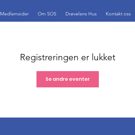
Medlemsider
Om SOS
Drøvelens Hus
Kontakt oss
Registreringen er lukket
Se andre eventer