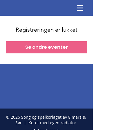
Registreringen er lukket
Se andre eventer
© 2026 Song og spelkorlaget av 8 mars &
Søn | Koret med egen radiator