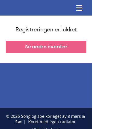
Registreringen er lukket
Se andre eventer
© 2026 Song og spelkorlaget av 8 mars &
Søn | Koret med egen radiator