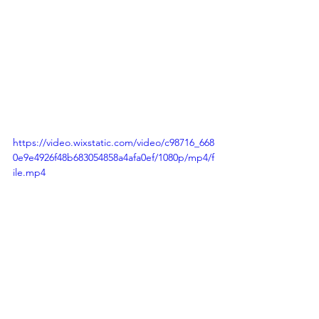
https://video.wixstatic.com/video/c98716_668
0e9e4926f48b683054858a4afa0ef/1080p/mp4/f
ile.mp4