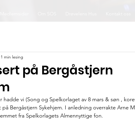
Medlemsider
Om SOS
Drøvelens Hus
Kontakt oss
1 min lesing
ert på Bergåstjern
em
hadde vi (Song og Spelkorlaget av 8 mars & søn , kor
t på Bergåstjern Sykehjem. I anledning overrakte Arne M
hjemmet fra Spelkorlagets Almennyttige fon.