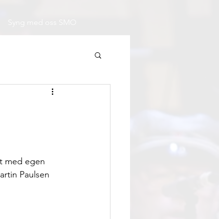
Syng med oss SMO
et med egen 
artin Paulsen 