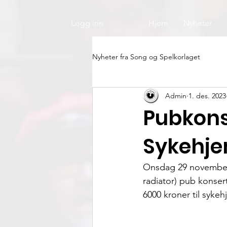
Logg inn
Hjem
Nyheter
Nyheter fra Song og Spelkorlaget
Admin
1. des. 2023
Pubkons
Sykehj
Onsdag 29 november 
radiator) pub konser
6000 kroner til syke