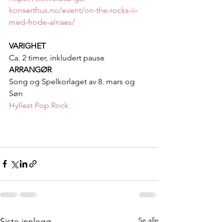
konserthus.no/event/on-the-rocks-ii-
med-frode-alnaes/
VARIGHET
Ca. 2 timer, inkludert pause
ARRANGØR
Song og Spelkorlaget av 8. mars og 
Søn
Hyllest
Pop
Rock
Se alle
Siste innlegg