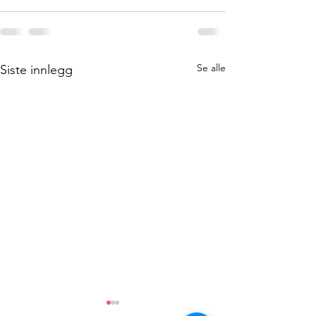
Se alle
Siste innlegg