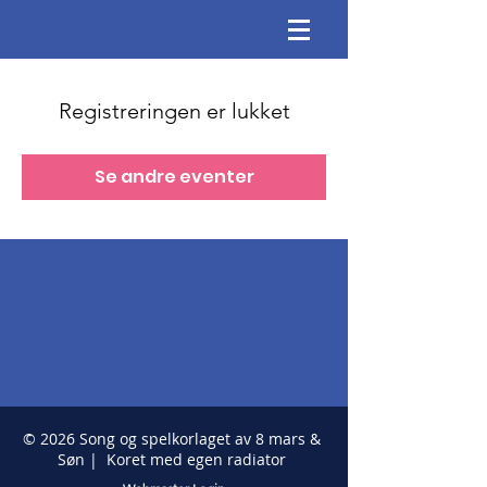
Registreringen er lukket
Se andre eventer
© 2026 Song og spelkorlaget av 8 mars &
Søn | Koret med egen radiator