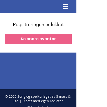
Registreringen er lukket
Se andre eventer
© 2026 Song og spelkorlaget av 8 mars &
Søn | Koret med egen radiator